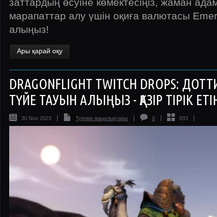
заттардың өсуіне көмектесіңіз, жаман ада
марапаттар алу үшін оқиға валютасы Emer
алыңыз!
Ары қарай оқу
DRAGONFLIGHT TWITCH DROPS: ДОТТИ Ү
ТҮЙЕ ТАУЫН АЛЫҢЫЗ - ҚАЗІР ТІРІК ЕТІҢ
30 Nov 2023
Турнир жаңалықтары
0
933