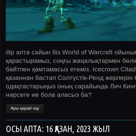
Әр апта сайын біз World of Warcraft ойыны
қарастырамыз, соңғы жаңалықтармен бөліс
байтпен қамтамасыз етеміз. Icecrown Citad
қазаннан бастап Солтүстік-Ренд жерлерін б
одақтастарыңыз оның сарайында Лич Кинг
нәрсеге ие бола аласыз ба?
Ары қарай оқу
ОСЫ АПТА: 16 ҚАЗАН, 2023 ЖЫЛ