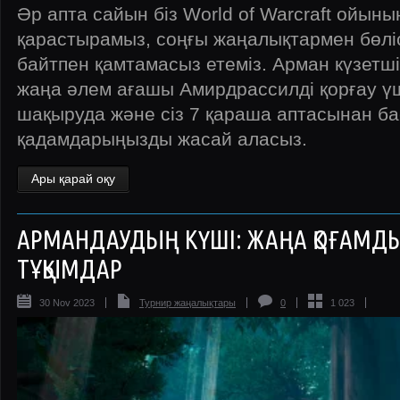
Әр апта сайын біз World of Warcraft ойыны
қарастырамыз, соңғы жаңалықтармен бөліс
байтпен қамтамасыз етеміз. Арман күзетш
жаңа әлем ағашы Амирдрассилді қорғау ү
шақыруда және сіз 7 қараша аптасынан б
қадамдарыңызды жасай аласыз.
Ары қарай оқу
АРМАНДАУДЫҢ КҮШІ: ЖАҢА ҚОҒАМДЫҚ
ТҰҚЫМДАР
30 Nov 2023
Турнир жаңалықтары
0
1 023