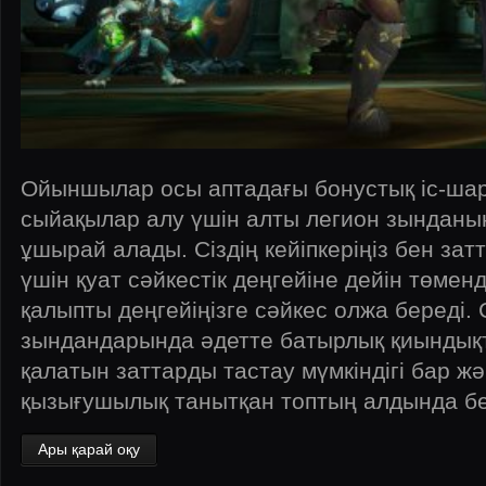
Ойыншылар осы аптадағы бонустық іс-ша
сыйақылар алу үшін алты легион зынданы
ұшырай алады. Сіздің кейіпкеріңіз бен за
үшін қуат сәйкестік деңгейіне дейін төменд
қалыпты деңгейіңізге сәйкес олжа береді.
зындандарында әдетте батырлық қиындықта
қалатын заттарды тастау мүмкіндігі бар жә
қызығушылық танытқан топтың алдында бе
Ары қарай оқу