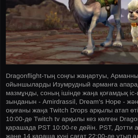
Dragonflight-тың соңғы жаңартуы, Арман
ойыншыларды Изумрудный арманға апарад
мазмұнды, соның ішінде жаңа қоғамдық іс
зынданын - Amirdrassil, Dream's Hope - жә
оқиғаны жаңа Twitch Drops арқылы атап өті
10:00-де Twitch tv арқылы кез келген Dragon
қарашада PST 10:00-ге дейін. PST, Дотти
және 14 қараша күні сағат 22:00-де ұтып 