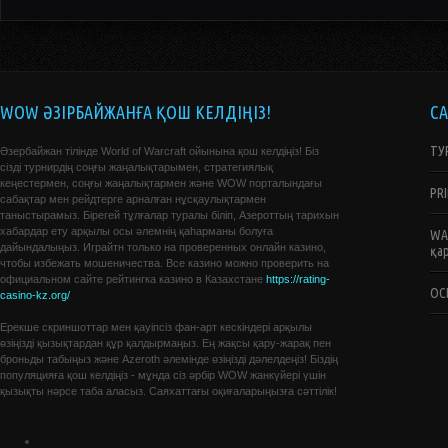
WOW ӘЗІРБАЙЖАНҒА ҚОШ КЕЛДІҢІЗ!
С
ТУ
Әзербайжан тілінде World of Warcraft ойынына қош келдіңіз! Біз
сізді турнирдің соңғы жаңалықтарымен, стратегиялық
кеңестермен, соңғы жаңалықтармен және WOW порталындағы
PR
сабақтар мен рейдтерге арналған нұсқаулықтармен
таныстырамыз. Бірегей тұлғалар туралы біліп, Азероттың тарихын
хабардар ету арқылы осы әлемнің қаһарманы болуға
WA
дайындалыңыз. Играйтн только на проверенных онлайн казино,
қар
чтобы избежать мошеничества. Все казино можно проверить на
официальном сайте рейтингка казино в Казахстане
https://rating-
ОС
casino-kz.org/
Ерекше скриншоттар мен қауіпсіз фан-арт кескіндері арқылы
өзіңізді қызықтардан құр қалдырмаңыз. Ең жақсы қару-жарақ пен
броньды табыңыз және Azeroth әлемінде өзіңізді дәлелдеңіз! Біздің
популяцияға қош келдіңіз - мұнда сіз әрбір WOW жанкүйері үшін
қызықты нәрсе таба аласыз. Саяхаттағы оқиғаларыңызға сәттілік!