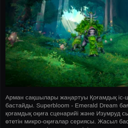
Арман сақшылары жаңартуы Қоғамдық іс-ш
бастайды. Superbloom - Emerald Dream ба
қоғамдық оқиға сценарийі және Изумруд с
өтетін микро-оқиғалар сериясы. Жасыл б