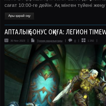
сағат 10:00-ге дейін. Ақ мінген түйені жеңу
Ары қарай оқу
АПТАЛЫҚ БОНУС ОҚИҒА: ЛЕГИОН TIME
30 Nov 2023
Турнир жаңалықтары
0
1 292